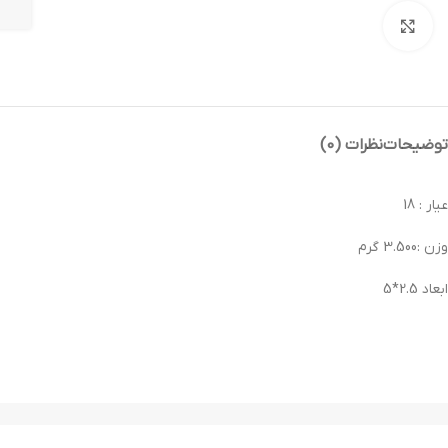
بزرگنمایی تصویر
توضیحات
نظرات (0)
عیار : 18
وزن :3.500 گرم
ابعاد 2.5*5