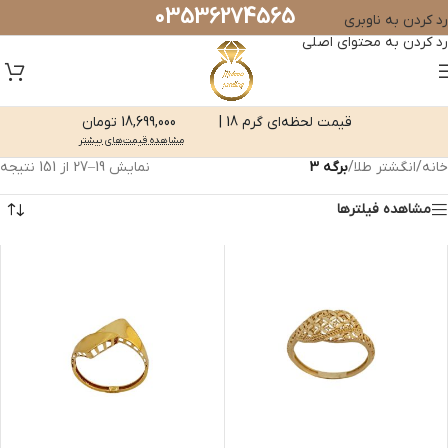
03536274565
رد کردن به ناوبری
رد کردن به محتوای اصلی
قیمت لحظه‌ای گرم 18 |
18,699,000 تومان
مشاهده قیمت‌های بیشتر
خانه
/
انگشتر طلا
/
برگه 3
نمایش 19–27 از 151 نتیجه
مشاهده فیلترها