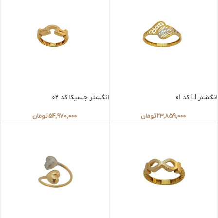
انگشتر LI کد 01
انگشتر جسیکا کد 02
23,859,000
تومان
54,970,000
تومان