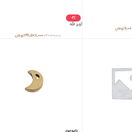
-2%
آویز الله
11,08
تومان
241,578,000
تومان
246,168,000
ناموجود