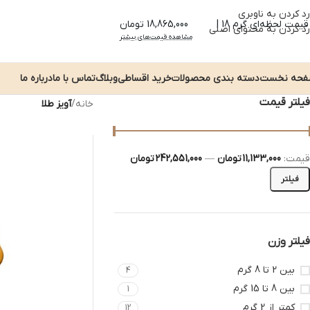
رد کردن به ناوبری
قیمت لحظه‌ای گرم 18 |
18,865,000 تومان
رد کردن به محتوای اصلی
مشاهده قیمت‌های بیشتر
حه نخست
دسته بندی محصولات
خرید اقساطی
وبلاگ
تماس با ما
درباره ما
فیلتر قیمت
خانه
/
آویز طلا
قیمت:
11,133,000 تومان
—
242,551,000 تومان
فیلتر
فیلتر وزن
بین 2 تا 8 گرم
4
بین 8 تا 15 گرم
1
کمتر از 2 گرم
12