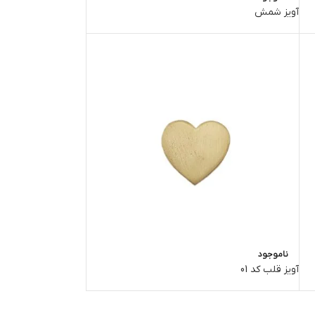
آویز شمش
ناموجود
آویز قلب کد 01