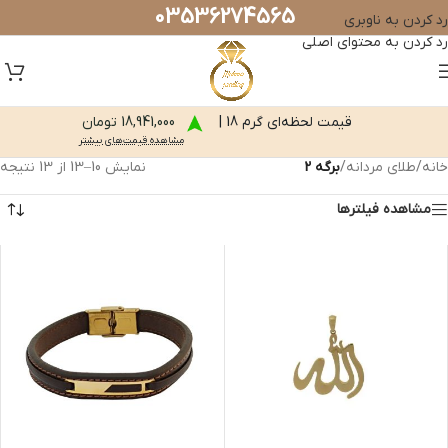
03536274565
رد کردن به ناوبری
رد کردن به محتوای اصلی
قیمت لحظه‌ای گرم 18 |
18,941,000 تومان
مشاهده قیمت‌های بیشتر
خانه
/
طلای مردانه
/
برگه 2
نمایش 10–13 از 13 نتیجه
مشاهده فیلترها