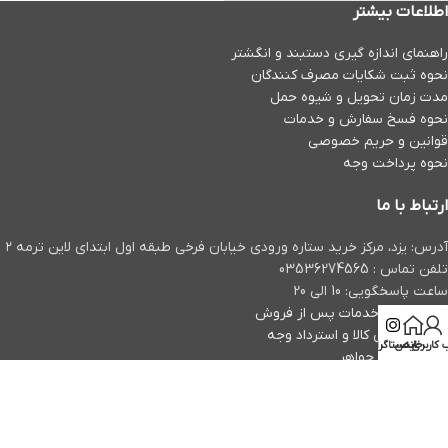
اطلاعات بیشتر
راهنمای اندازه گیری دستبند و انگشتر
نحوه ثبت شكايات مصرف كنندگان
مدت زمان تحويل و شیوه حمل
نحوه فسخ سفارش و خدمات
قوانین و حریم خصوصی
نحوه پرداخت وجه
ارتباط با ما
آدرس: یزد، مرکز خرید ستاره ورودی خیابان فرخی طبقه اول ابتدای لاین ترمه ۲
تلفن تماس : 03536274565
ساعت پاسخگویی: 10 الی 20
پشتیبانی و خدمات پس از فروش
روند مرجوعی کالا و استرداد وجه
خانه
کاربری من
اینستاگرام
مقالات طلا و جواهر
آخرین مقالات
نکات سرمایه گذاری بر روی جواهرات الماس