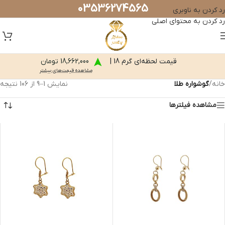
03536274565
رد کردن به ناوبری
رد کردن به محتوای اصلی
قیمت لحظه‌ای گرم 18 |
18,662,000 تومان
مشاهده قیمت‌های بیشتر
خانه
/
گوشواره طلا
/
برگه 2
نمایش 10–18 از 106 نتیجه
مشاهده فیلترها