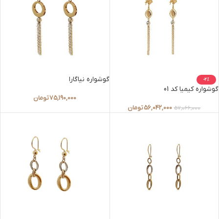
گوشواره نیاگارا
-2%
گوشواره کیمیا کد 01
75,190,000
تومان
56,042,000
تومان
57,066,000