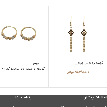
گوشواره لویی ویتون
ناموجود
گوشواره حلقه ای البرنادو کد 02
75,398,000
تومان
اطلاعات بیشتر
ارتباط با ما