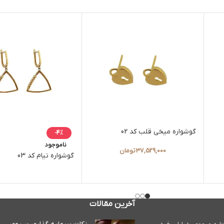
گوشواره میخی قلب کد 02
-4%
ناموجود
37,529,000
تومان
گوشواره تیام کد 03
آخرین مقالات