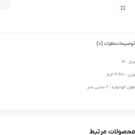
بزرگنمایی تصویر
توضیحات
نظرات (0)
عیار : 18
وزن : 3.860 گرم
طول گوشواره : 6 سانتی متر
محصولات مرتبط