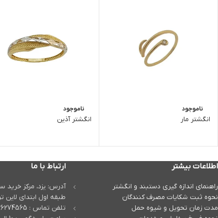
ناموجود
ناموجود
انگشتر مار
انگشتر آذین
اطلاعات بیشتر
ارتباط با ما
راهنمای اندازه گیری دستبند و انگشتر
آدرس: یزد، مرکز خرید س
نحوه ثبت شكايات مصرف كنندگان
طبقه اول ابتدای لاین تر
مدت زمان تحويل و شیوه حمل
تلفن تماس : 03536274565