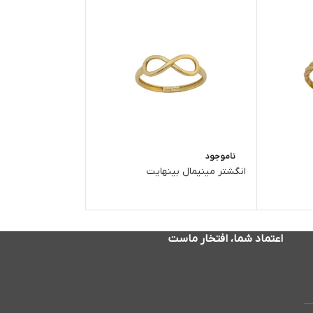
ناموجود
ناموجود
انگشتر مینیمال بینهایت
انگشتر رولکس کد 01
اعتماد شما، افتخار ماست