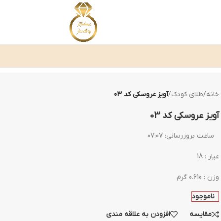
خانه
/
طلای کودک
/
آویز عروسکی کد 03
آویز عروسکی کد 03
ساعت بروزرسانی:
07:07
عیار : 18
وزن : 0.610 گرم
ناموجود
مقایسه
افزودن به علاقه مندی