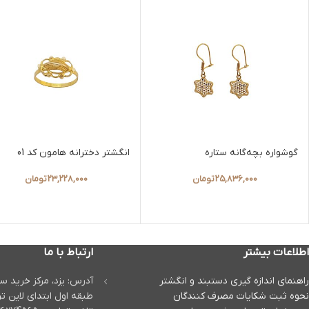
گوشواره بچه‌گانه ستاره
انگشتر دخترانه هامون کد 01
25,836,000
تومان
23,228,000
تومان
اطلاعات بیشتر
ارتباط با ما
راهنمای اندازه گیری دستبند و انگشتر
آدرس: یزد، مرکز خرید س
نحوه ثبت شكايات مصرف كنندگان
طبقه اول ابتدای لاین تر