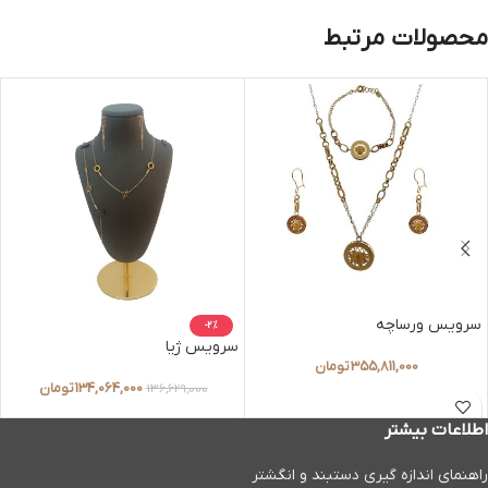
محصولات مرتبط
سرویس ورساچه
-2%
سرویس ژیا
355,811,000
تومان
134,064,000
تومان
136,629,000
اطلاعات بیشتر
راهنمای اندازه گیری دستبند و انگشتر