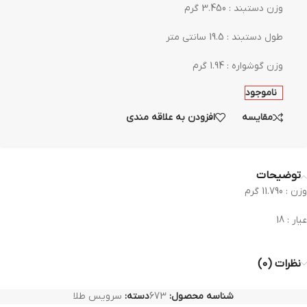
وزن دستبند : 3.450 گرم
طول دستبند : 19.5 سانتی متر
وزن گوشواره : 1.94 گرم
ناموجود
مقایسه
افزودن به علاقه مندی
توضیحات
وزن : 11.790 گرم
عیار : 18
نظرات (0)
شناسه محصول:
673
دسته:
سرویس طلا