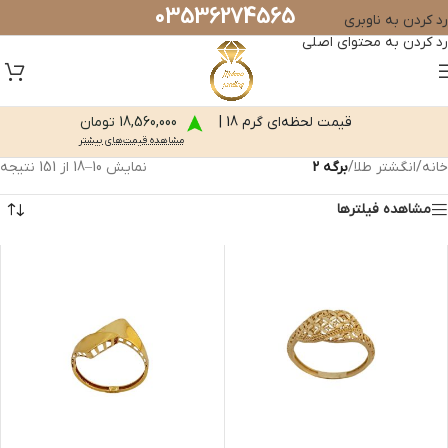
03536274565
رد کردن به ناوبری
رد کردن به محتوای اصلی
قیمت لحظه‌ای گرم 18 |
18,560,000 تومان
مشاهده قیمت‌های بیشتر
خانه
/
انگشتر طلا
/
برگه 2
نمایش 10–18 از 151 نتیجه
مشاهده فیلترها