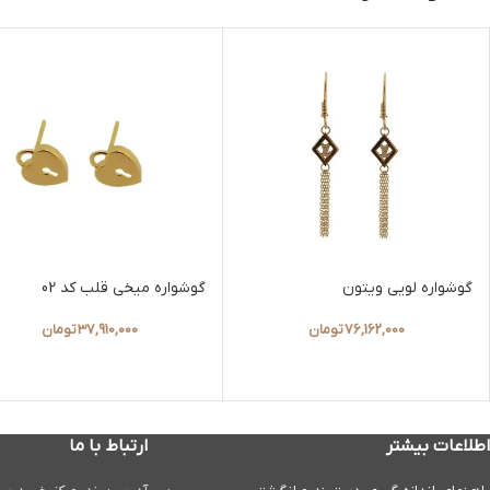
گوشواره لویی ویتون
گوشواره میخی قلب کد 02
76,162,000
تومان
37,910,000
تومان
اطلاعات بیشتر
ارتباط با ما