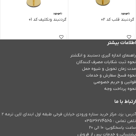
ناموجود
ناموجود
گردنبند قلب کد 02
گردنبند ونکلیف کد 01
اطلاعات بیشتر
راهنمای اندازه گیری دستبند و انگشتر
نحوه ثبت شكايات مصرف كنندگان
مدت زمان تحويل و شیوه حمل
نحوه فسخ سفارش و خدمات
قوانین و حریم خصوصی
نحوه پرداخت وجه
ارتباط با ما
آدرس: یزد، مرکز خرید ستاره ورودی خیابان فرخی طبقه اول ابتدای لاین ترمه ۲
تلفن تماس : 03536274565
ساعت پاسخگویی: 10 الی 20
پشتیبانی و خدمات پس از فروش