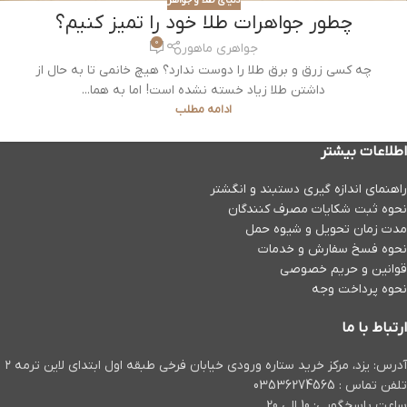
چطور جواهرات طلا خود را تمیز کنیم؟
0
جواهری ماهور
چه کسی زرق و برق طلا را دوست ندارد؟ هیچ خانمی تا به حال از
داشتن طلا زیاد خسته نشده است! اما به هما...
ادامه مطلب
اطلاعات بیشتر
راهنمای اندازه گیری دستبند و انگشتر
نحوه ثبت شكايات مصرف كنندگان
مدت زمان تحويل و شیوه حمل
نحوه فسخ سفارش و خدمات
قوانین و حریم خصوصی
نحوه پرداخت وجه
ارتباط با ما
آدرس: یزد، مرکز خرید ستاره ورودی خیابان فرخی طبقه اول ابتدای لاین ترمه ۲
تلفن تماس : 03536274565
ساعت پاسخگویی: 10 الی 20