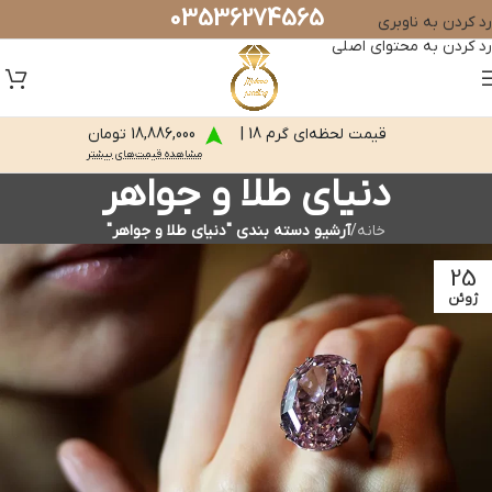
03536274565
رد کردن به ناوبری
رد کردن به محتوای اصلی
قیمت لحظه‌ای گرم 18 |
18,886,000 تومان
مشاهده قیمت‌های بیشتر
دنیای طلا و جواهر
خانه
/
آرشیو دسته بندی "دنیای طلا و جواهر"
25
ژوئن